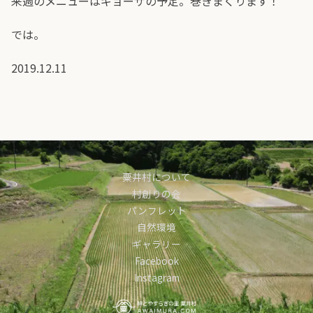
来週のメニューはギョーザの予定。巻きまくります！
では。
2019.12.11
粟井村について
村創りの会
パンフレット
自然環境
ギャラリー
Facebook
Instagram