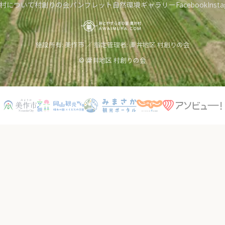
村について
村創りの会
パンフレット
自然環境
ギャラリー
Facebook
Inst
施設所有: 美作市 ／ 指定管理者: 粟井地区 村創りの会
© 粟井地区 村創りの会