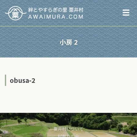
☰
小房 2
obusa-2
粟井村について
村創りの会