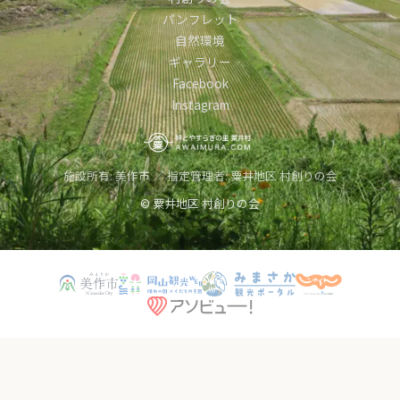
パンフレット
自然環境
ギャラリー
Facebook
Instagram
施設所有: 美作市 ／ 指定管理者: 粟井地区 村創りの会
© 粟井地区 村創りの会